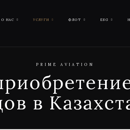
О НАС
УСЛУГИ
ФЛОТ
ESG
PRIME AVIATION
приобретени
дов в Казахст