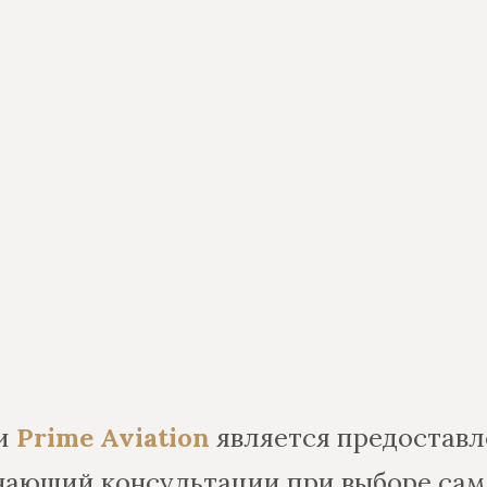
ии
Prime Aviation
является предоставл
чающий консультации при выборе само