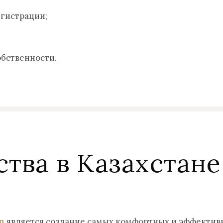
гистрации;
обственности.
тва в Казахстане
n
является создание самых комфортных и эффективн