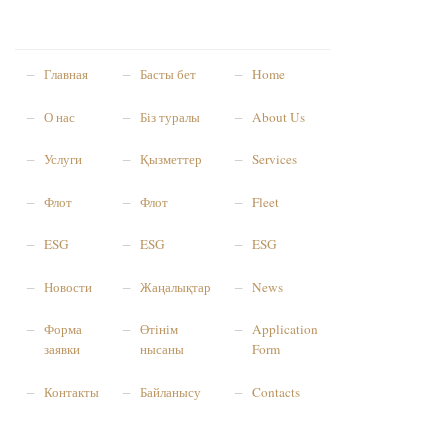
Главная
Басты бет
Home
О нас
Біз туралы
About Us
Услуги
Қызметтер
Services
Флот
Флот
Fleet
ESG
ESG
ESG
Новости
Жаңалықтар
News
Форма
Өтінім
Application
заявки
нысаны
Form
Контакты
Байланысу
Contacts