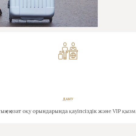
ДАМУ
ың ең озат оқу орындарында қауіпсіздік және VIP қыз