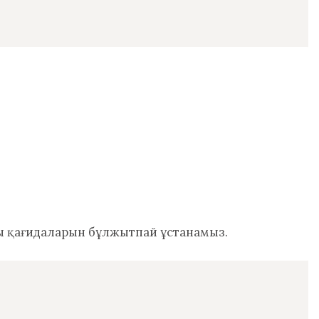
асы қағидаларын бұлжытпай ұстанамыз.