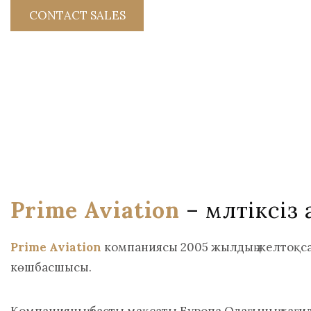
CONTACT SALES
Prime Aviation
– мүлтіксі
Prime Aviation
компаниясы 2005 жылдың желтоқса
көшбасшысы.