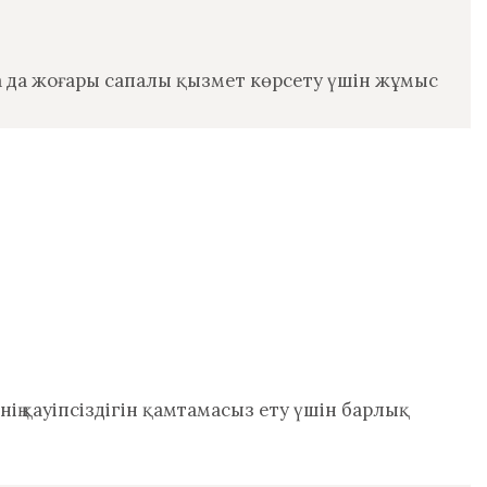
ада да жоғары сапалы қызмет көрсету үшін жұмыс
інің қауіпсіздігін қамтамасыз ету үшін барлық