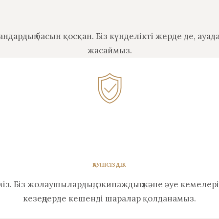
андардың басын қосқан. Біз күнделікті жерде де, ау
жасаймыз.
ҚАУІПСІЗДІК
тіміз. Біз жолаушылардың, экипаждың және әуе кемелер
кезеңдерде кешенді шаралар қолданамыз.