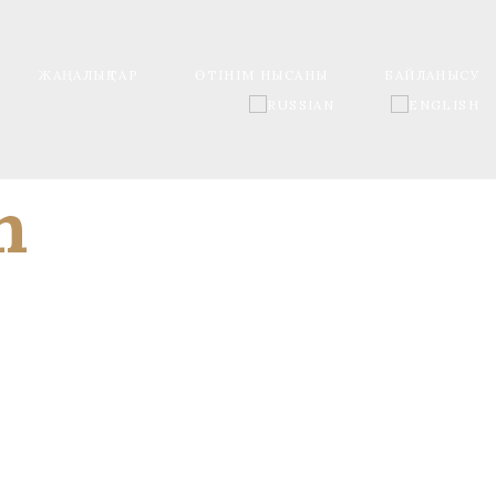
ЖАҢАЛЫҚТАР
ӨТІНІМ НЫСАНЫ
БАЙЛАНЫСУ
n
псіздікті және жоғары сапалы авиациялық