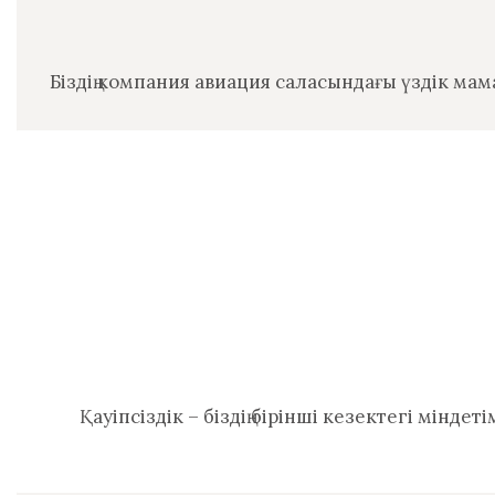
Біздің компания авиация саласындағы үздік мам
Қауіпсіздік – біздің бірінші кезектегі мінде