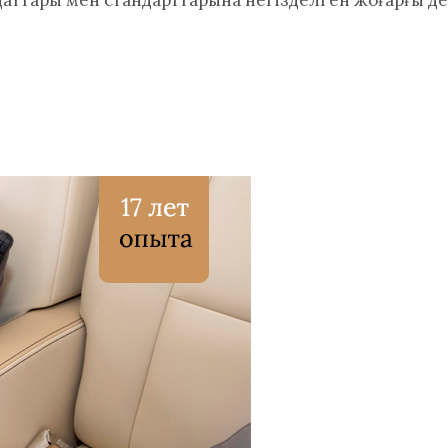
аттары мен стандарттарына негізделген жоғарғы де