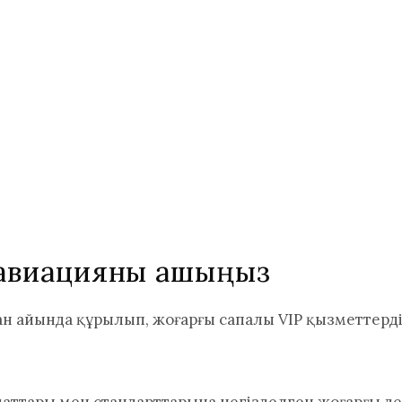
з авиацияны ашыңыз
н айында құрылып, жоғарғы сапалы VIP қызметтерді