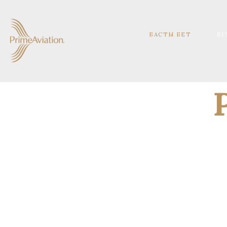
БАСТЫ БЕТ
БІ
Компанияның мақсаты – Еуропа Одағының 