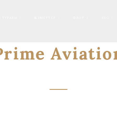
З ТУРАЛЫ
ҚЫЗМЕТТЕР
ФЛОТ
ESG
Prime Aviatio
-Safety First-
қағидаттары мен стандарттарына сәйкес қауі
қызметтерді ұсыну.