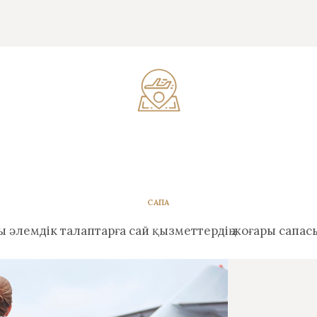
САПА
ры әлемдік талаптарға сай қызметтердің жоғары сап