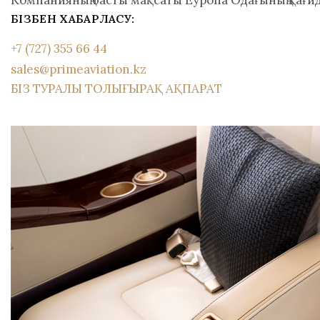
Компанияның басты мақсаты Еуропа Одағының қағид
БІЗБЕН ХАБАРЛАСУ:
+7 (727) 355 66 44
sales@primeaviation.kz
БІЗ ТУРАЛЫ ТОЛЫҒЫРАҚ АҚПАРАТ